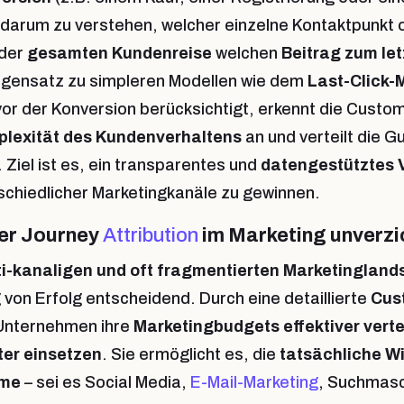
t darum zu verstehen, welcher einzelne Kontaktpunkt 
 der
gesamten Kundenreise
welchen
Beitrag zum let
Gegensatz zu simpleren Modellen wie dem
Last-Click-
vor der Konversion berücksichtigt, erkennt die Custo
lexität des Kundenverhaltens
an und verteilt die Gu
 Ziel ist es, ein transparentes und
datengestütztes 
chiedlicher Marketingkanäle zu gewinnen.
r Journey
Attribution
im Marketing unverzic
ti-kanaligen und oft fragmentierten Marketingland
von Erfolg entscheidend. Durch eine detaillierte
Cus
Unternehmen ihre
Marketingbudgets effektiver verte
ter einsetzen
. Sie ermöglicht es, die
tatsächliche Wi
hme
– sei es Social Media,
E-Mail-Marketing
, Suchmas