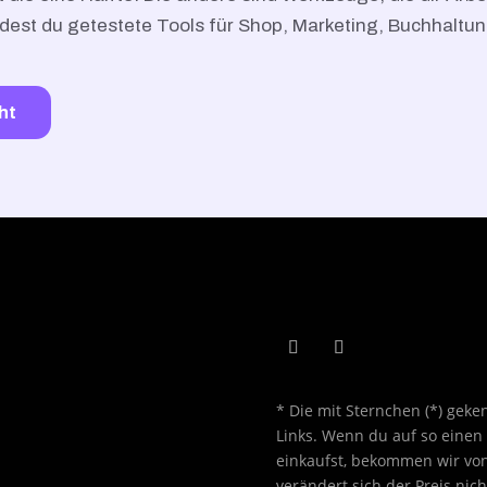
ndest du getestete Tools für Shop, Marketing, Buchhaltu
ht
* Die mit Sternchen (*) geke
Links. Wenn du auf so einen A
einkaufst, bekommen wir von
verändert sich der Preis nich