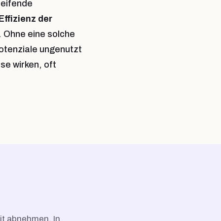
reifende
Effizienz der
. Ohne eine solche
otenziale ungenutzt
se wirken, oft
eit abnehmen. In