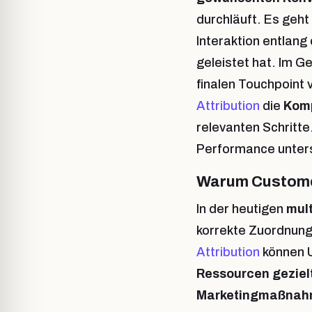
durchläuft. Es geh
Interaktion entlang
geleistet hat. Im 
finalen Touchpoint 
Attribution
die
Komp
relevanten Schritte.
Performance unters
Warum Custome
In der heutigen
mul
korrekte Zuordnung 
Attribution
können 
Ressourcen geziel
Marketingmaßna