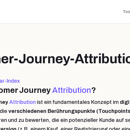
Too
r-Journey-Attributi
ar-Index
tomer Journey
Attribution
?
rney
Attribution
ist ein fundamentales Konzept im
dig
 die
verschiedenen Berührungspunkte (Touchpoints
ren und zu bewerten, die ein potenzieller Kunde auf 
ersion
(z.B. einem Kauf, einer Registrierung oder ei