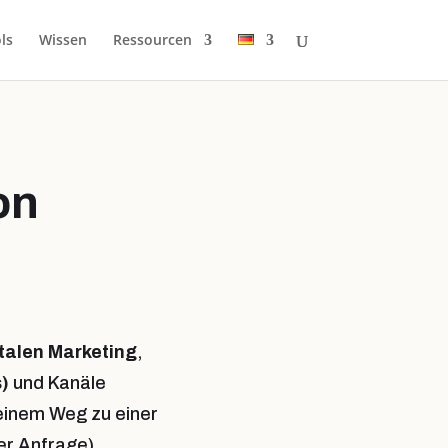
ls
Wissen
Ressourcen
on
italen Marketing
,
)
und Kanäle
seinem Weg zu einer
ner Anfrage)