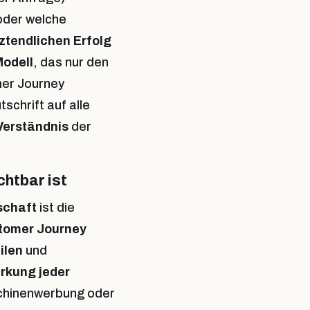
oder welche
ztendlichen Erfolg
Modell
, das nur den
mer Journey
tschrift auf alle
Verständnis
der
htbar ist
schaft
ist die
tomer Journey
ilen
und
rkung jeder
chinenwerbung oder