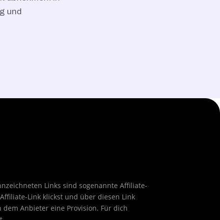
ng und
nnzeichneten Links sind sogenannte Affiliate-
ffiliate-Link klickst und über diesen Link
 dem Anbieter eine Provision. Für dich
t.