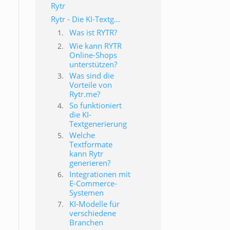
Rytr
Rytr - Die KI-Textgenerator Software für erfolgreiches E-Commerce Marketing
Was ist RYTR?
Wie kann RYTR
Online-Shops
unterstützen?
Was sind die
Vorteile von
Rytr.me?
So funktioniert
die KI-
Textgenerierung
Welche
Textformate
kann Rytr
generieren?
Integrationen mit
E-Commerce-
Systemen
KI-Modelle für
verschiedene
Branchen