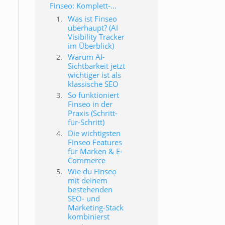
Finseo: Komplett-Guide zu AI Visibility Tracking & GEO
Was ist Finseo
überhaupt? (AI
Visibility Tracker
im Überblick)
Warum AI-
Sichtbarkeit jetzt
wichtiger ist als
klassische SEO
So funktioniert
5
Finseo in der
Praxis (Schritt-
für-Schritt)
Die wichtigsten
d
Finseo Features
für Marken & E-
Commerce
Wie du Finseo
mit deinem
bestehenden
SEO- und
Marketing-Stack
kombinierst