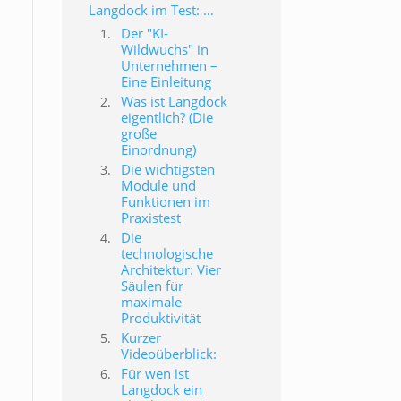
Langdock im Test: Die Enterprise-Lösung für sichere KI in deinem Unternehmen?
Der "KI-
Wildwuchs" in
Unternehmen –
Eine Einleitung
Was ist Langdock
eigentlich? (Die
große
Einordnung)
Die wichtigsten
Module und
Funktionen im
Praxistest
Die
technologische
Architektur: Vier
Säulen für
maximale
Produktivität
Kurzer
Videoüberblick:
Für wen ist
Langdock ein