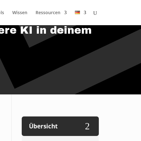
ls
Wissen
Ressourcen
ere KI in deinem
2
Übersicht