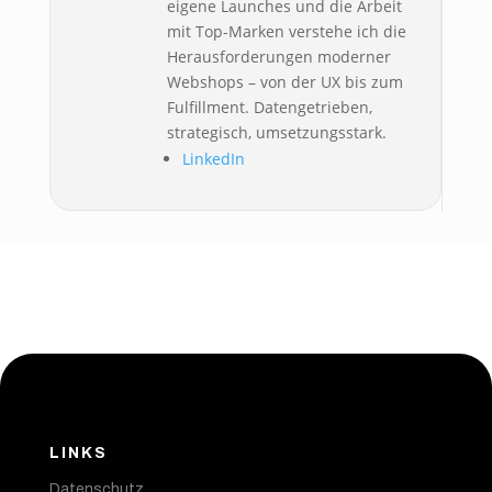
eigene Launches und die Arbeit
mit Top-Marken verstehe ich die
Herausforderungen moderner
Webshops – von der UX bis zum
Fulfillment. Datengetrieben,
strategisch, umsetzungsstark.
LinkedIn
LINKS
Datenschutz